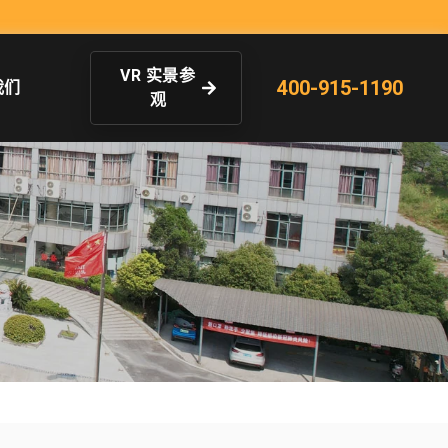
VR 实景参
400-915-1190
我们
观