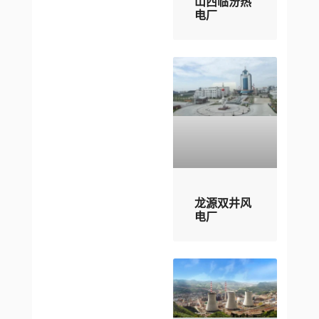
山西临汾热
电厂
龙源双井风
电厂