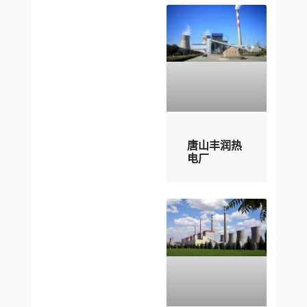
唐山丰润热
电厂