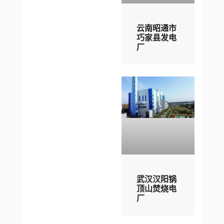
云南昭通市
巧家县发电
厂
武汉汉阳锅
顶山焚烧电
厂